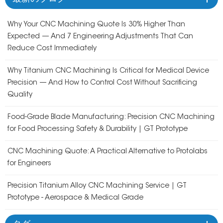
Why Your CNC Machining Quote Is 30% Higher Than
Expected — And 7 Engineering Adjustments That Can
Reduce Cost Immediately
Why Titanium CNC Machining Is Critical for Medical Device
Precision — And How to Control Cost Without Sacrificing
Quality
Food-Grade Blade Manufacturing: Precision CNC Machining
for Food Processing Safety & Durability | GT Prototype
CNC Machining Quote: A Practical Alternative to Protolabs
for Engineers
Precision Titanium Alloy CNC Machining Service | GT
Prototype - Aerospace & Medical Grade