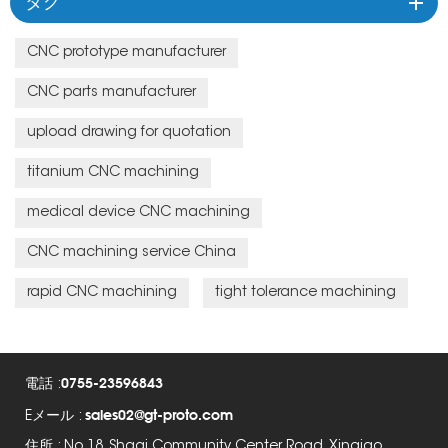
タグ
CNC prototype manufacturer
CNC parts manufacturer
upload drawing for quotation
titanium CNC machining
medical device CNC machining
CNC machining service China
rapid CNC machining
tight tolerance machining
0755-23596843
電話 :
sales02@gt-proto.com
Eメール :
住所 : No.18, Shaqi Community Center Road, Xinqiao