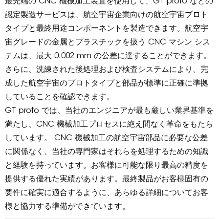
最先端の CNC 機械加工装置を使用して、GT proto などの
認定製造サービスは、航空宇宙企業向けの航空宇宙プロト
タイプと最終用途コンポーネントを製造できます。航空宇
宙グレードの金属とプラスチックを扱う CNC マシン シス
テムは、最大 0.002 mm の公差に達することができます。
さらに、洗練された後処理および検査システムにより、完
成した航空宇宙のプロトタイプと部品が標準に正確に準拠
していることを確認できます。
GT proto では、当社のエンジニアが最も厳しい業界基準を
満たし、CNC 機械加工プロセスに絶え間なく革命をもたら
しています。 CNC 機械加工の航空宇宙部品に必要な公差
に関係なく、当社の専門家はそれらを処理するための知識
と経験を持っています。お客様に可能な限り最高の精度を
提供する優れた実績があります。最終製品がお客様固有の
要件に確実に適合するように、あらゆる詳細についてお客
様と協力する準備ができています。