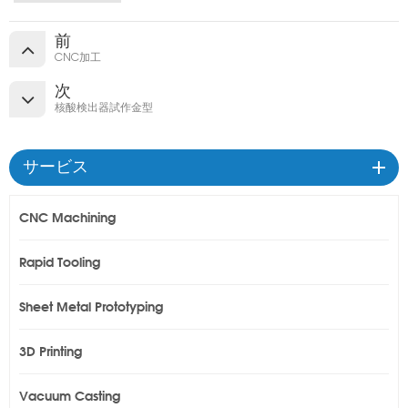
前
CNC加工
次
核酸検出器試作金型
サービス
CNC Machining
Rapid Tooling
Sheet Metal Prototyping
3D Printing
Vacuum Casting