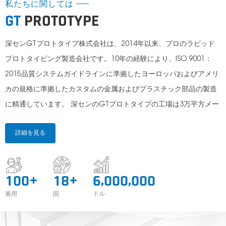
私たちに関しては
GT
PROTOTYPE
深センGTプロトタイプ株式会社は、2014年以来、プロのラピッド
プロトタイピング製造会社です。10年の経験により、ISO 9001：
2015品質システムガイドラインに準拠したヨーロッパおよびアメリ
カの規格に準拠したカスタムの金属およびプラスチック部品の製造
に精通しています。 深センのGTプロトタイプの工場は3万平方メー
トルの大きさで、2つのワークショップと総合事務所があります.3軸
詳細を見る
4軸5軸加工装置と3次元試験装置を含む多数のCNC機械加工装置と
検査装置を収容します。一方、約50名の忠実な従業員がおり、一部
の上級従業員はCNC機械加工業界で15年以上の経験があります。こ
+
+
,
,
1
0
0
1
8
6
0
0
0
0
0
0
れらすべてにより、GTプロトタイプはclient@@@sの要件を満たす
雇用
国
ドル
プロトタイプ部品を作成できます。GT Prototypeは、CNC機械加
工、真空鋳造、圧力ダイキャスティング、3D印刷、ラピッドモール