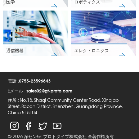
医学
ロボティクス
通信機器
エレクトロニクス
0755-23596843
電話 :
sales02@gt-proto.com
Eメール :
住所 : No.18, Shaqi Community Center Road, Xinqiao
Street, Baoan District, Shenzhen, Guangdong Province,
China 518104
© 2026 深センGTプロトタイプ株式会社 全著作権所有.