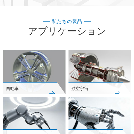
ドおよびインジェクション成形、板金成形、プラスチックおよびア
ルミニウム押出などの高品質のラピッドプロトタイピングおよび少
量製造サービスを提供します。通信コストを削減するために、お客
私たちの製品
様のための開発とサイクル、ハンドプレート製造の後処理も完全に
アプリケーション
実施されています：オイルインジェクション、酸化、ラピッドカー
ビング、シルクスクリーン印刷、電気メッキ、水メッキ、真空フェ
リーなど。 GT Prototypeは、自動車、航空、医療、ロボット工学、
通信、家庭用電化製品など、幅広い分野をカバーしています。 会社
の理念 ビジネス哲学： 業界に焦点を当て、製品に焦点を当てる サ
ービスコンセプト：顧客を誠実に尊重し、顧客サービスを洗練し、
自動車
航空宇宙
顧客価値を高め、顧客満足を生み出す 名誉と証明書