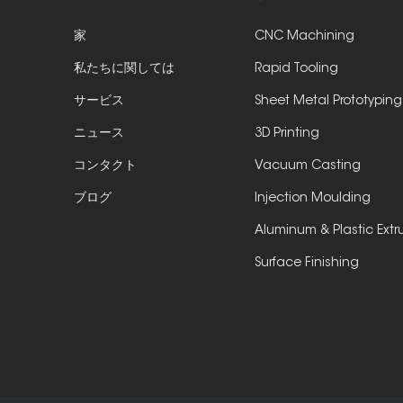
家
CNC Machining
私たちに関しては
Rapid Tooling
サービス
Sheet Metal Prototyping
ニュース
3D Printing
コンタクト
Vacuum Casting
ブログ
Injection Moulding
Aluminum & Plastic Extr
Surface Finishing