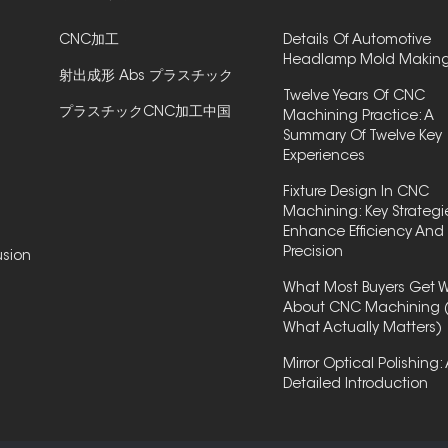
CNC加工
Details Of Automotive
Headlamp Mold Makin
射出成形 Abs プラスチック
Twelve Years Of CNC
プラスチックCNC加工中国
Machining Practice: A
Summary Of Twelve Key
Experiences
Fixture Design In CNC
Machining: Key Strategi
Enhance Efficiency And
Precision
usion
What Most Buyers Get 
About CNC Machining 
What Actually Matters)
Mirror Optical Polishing:
Detailed Introduction