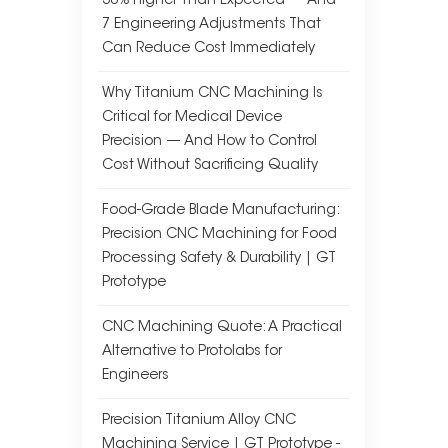
30% Higher Than Expected — And
7 Engineering Adjustments That
Can Reduce Cost Immediately
Why Titanium CNC Machining Is
Critical for Medical Device
Precision — And How to Control
Cost Without Sacrificing Quality
Food-Grade Blade Manufacturing:
Precision CNC Machining for Food
Processing Safety & Durability | GT
Prototype
CNC Machining Quote: A Practical
Alternative to Protolabs for
Engineers
Precision Titanium Alloy CNC
Machining Service | GT Prototype -