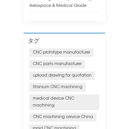
Aerospace & Medical Grade
タグ
CNC prototype manufacturer
CNC parts manufacturer
upload drawing for quotation
titanium CNC machining
medical device CNC
machining
CNC machining service China
rapid CNC machining