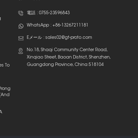
電話 :
0755-23596843
g
WhatsApp :
+86-13267211181
Eメール :
sales02@gt-proto.com
No.18, Shaqi Community Center Road,
Xinqiao Street, Baoan District, Shenzhen,
Guangdong Province, China 518104
es To
Wrong
(And
 A