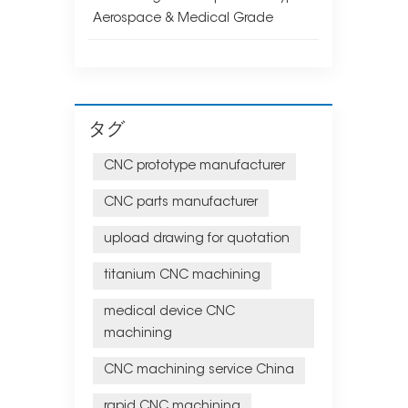
Aerospace & Medical Grade
タグ
CNC prototype manufacturer
CNC parts manufacturer
upload drawing for quotation
titanium CNC machining
medical device CNC
machining
CNC machining service China
rapid CNC machining