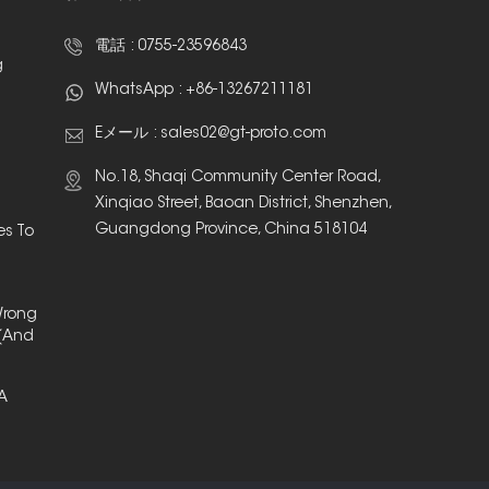
電話 :
0755-23596843
g
WhatsApp :
+86-13267211181
Eメール :
sales02@gt-proto.com
No.18, Shaqi Community Center Road,
Xinqiao Street, Baoan District, Shenzhen,
Guangdong Province, China 518104
es To
Wrong
(And
 A