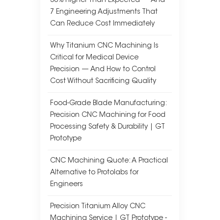
30% Higher Than Expected — And
7 Engineering Adjustments That
Can Reduce Cost Immediately
Why Titanium CNC Machining Is
Critical for Medical Device
Precision — And How to Control
Cost Without Sacrificing Quality
Food-Grade Blade Manufacturing:
Precision CNC Machining for Food
Processing Safety & Durability | GT
Prototype
CNC Machining Quote: A Practical
Alternative to Protolabs for
Engineers
Precision Titanium Alloy CNC
Machining Service | GT Prototype -