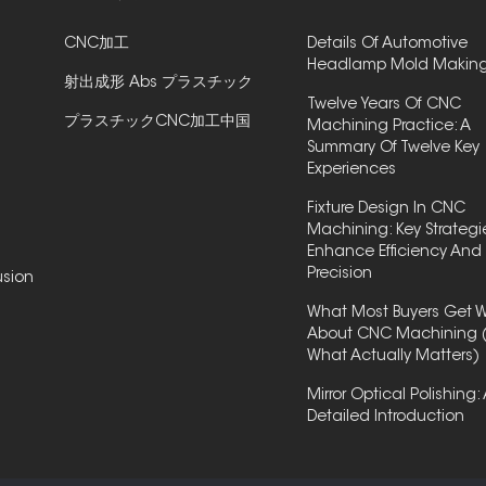
CNC加工
Details Of Automotive
Headlamp Mold Makin
射出成形 Abs プラスチック
Twelve Years Of CNC
プラスチックCNC加工中国
Machining Practice: A
Summary Of Twelve Key
Experiences
Fixture Design In CNC
Machining: Key Strategi
Enhance Efficiency And
Precision
usion
What Most Buyers Get 
About CNC Machining 
What Actually Matters)
Mirror Optical Polishing:
Detailed Introduction