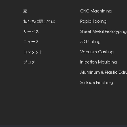
家
CNC Machining
私たちに関しては
Rapid Tooling
サービス
Sheet Metal Prototyping
ニュース
3D Printing
コンタクト
Vacuum Casting
ブログ
Injection Moulding
Aluminum & Plastic Extr
Surface Finishing